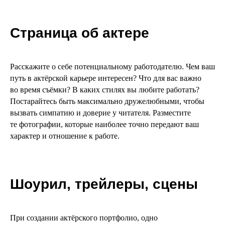
вызвать симпатию и доверие у читателя. Разместите
те фотографии, которые наиболее точно передают ваш
характер и отношение к работе.
Шоурил, трейлеры, сцены
При создании актёрского портфолио, одно
из требований — показать артиста во время рабочего
процесса и готовый проект с его участием. Для этого
подойдут тизеры или трейлеры, фотографии со съёмочной
площадки. Но главное оружие сайта портфолио артиста —
это шоурил. По нему оценивается актёрская игра, которую
сложно распознать на статичных снимках. Шоурил
поможет не только показать актёрское мастерство,
но и дать возможность рассказать о роли, поделиться
впечатлениями от работы в данном проекте.