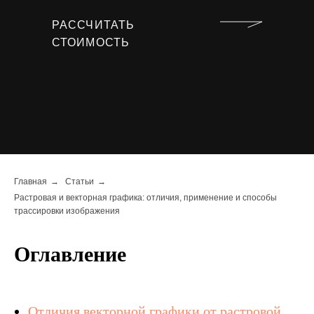
РАССЧИТАТЬ
СТОИМОСТЬ
Главная
→
Статьи
→
Растровая и векторная графика: отличия, применение и способы
трассировки изображения
Оглавление
Отличия векторной графики от растровой