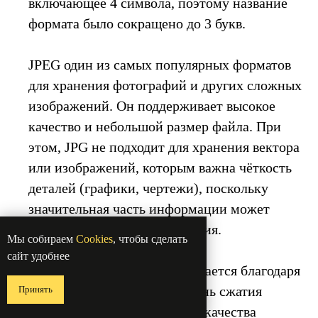
включающее 4 символа, поэтому название
формата было сокращено до 3 букв.
JPEG один из самых популярных форматов
для хранения фотографий и других сложных
изображений. Он поддерживает высокое
качество и небольшой размер файла. При
этом, JPG не подходит для хранения вектора
или изображений, которым важна чёткость
деталей (графики, чертежи), поскольку
значительная часть информации может
потеряться в результате сжатия.
Мы собираем
Cookies
, чтобы сделать
сайт удобнее
Небольшой вес файла достигается благодаря
сжатию изображения. Степень сжатия
Принять
может быть разной, уровень качества