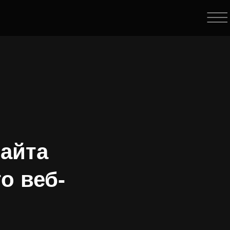
айта
о веб-