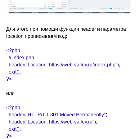
Для этого при помощи функции header и параметра
location прописываем код:
<?php
// index.php
header("Location: https://web-valley.ru/index.php");
exit();
?>
или
<?php
header("HTTP/1.1 301 Moved Permanently");
header("Location: https://web-valley.ru");
exit();
?>