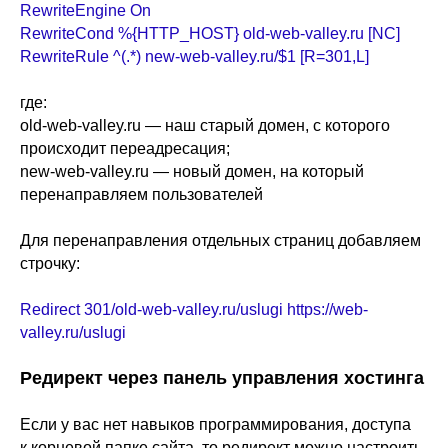
RewriteEngine On
RewriteCond %{HTTP_HOST} old-web-valley.ru [NC]
RewriteRule ^(.*) new-web-valley.ru/$1 [R=301,L]
где:
old-web-valley.ru — наш старый домен, с которого
происходит переадресация;
new-web-valley.ru — новый домен, на который
перенаправляем пользователей
Для перенаправления отдельных страниц добавляем
строчку:
Redirect 301/old-web-valley.ru/uslugi https://web-
valley.ru/uslugi
Редирект через панель управления хостинга
Если у вас нет навыков программирования, доступа
к корневой папке сайта, то редирект можно настроить