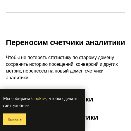
Переносим счетчики аналитики
Чтобы не потерять статистику по старому домену,
сохранить историю посещений, конверсий и других
метрик, перенесем на новый домен счетчики
аналитики.
Переезд Яндекс Метрики
Мы собираем
Cookies
, чтобы сделать
сайт удобнее
на новый домен
с сохранением статистики
Принять