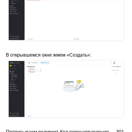
В открывшемся окне жмем «Создать»:
Прописываем редирект. Код перенаправления — 301.